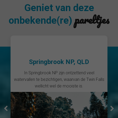
Geniet van deze
pareltjes
onbekende(re)
Charles Knife Canyon, WA
Deze kloof ligt op een half uurtje rijden van
Exmouth en je kunt hier een schitterende
wandeltocht van 3-4 uur maken.