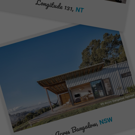
Longitude 131,
NT
NSW
99 Acres Bangalow,