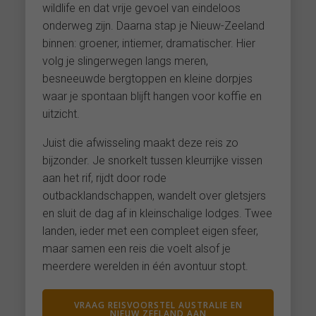
wildlife en dat vrije gevoel van eindeloos
onderweg zijn. Daarna stap je Nieuw-Zeeland
binnen: groener, intiemer, dramatischer. Hier
volg je slingerwegen langs meren,
besneeuwde bergtoppen en kleine dorpjes
waar je spontaan blijft hangen voor koffie en
uitzicht.
Juist die afwisseling maakt deze reis zo
bijzonder. Je snorkelt tussen kleurrijke vissen
aan het rif, rijdt door rode
outbacklandschappen, wandelt over gletsjers
en sluit de dag af in kleinschalige lodges. Twee
landen, ieder met een compleet eigen sfeer,
maar samen een reis die voelt alsof je
meerdere werelden in één avontuur stopt.
VRAAG REISVOORSTEL AUSTRALIE EN
NIEUW ZEELAND AAN