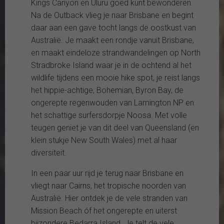
Kings Canyon en Uluru goed kunt bewonderen.
Na de Outback vlieg je naar Brisbane en begint
daar aan een gave tocht langs de oostkust van
Australië. Je maakt een rondje vanuit Brisbane,
en maakt eindeloze strandwandelingen op North
Stradbroke Island waar je in de ochtend al het
wildlife tijdens een mooie hike spot, je reist langs
het hippie-achtige, Bohemian, Byron Bay, de
ongerepte regenwouden van Lamington NP en
het schattige surfersdorpje Noosa. Met volle
teugen geniet je van dit deel van Queensland (en
klein stukje New South Wales) met al haar
diversiteit.
In een paar uur rijd je terug naar Brisbane en
vliegt naar Cairns, het tropische noorden van
Australië. Hier ontdek je de vele stranden van
Mission Beach óf het ongerepte en uiterst
bijzondere Bedarra Island. Je telt de vele