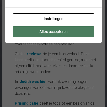
voorbeeldroute staat in het
dagprogramma
,
alsmede de dingen die je o.a. ter plekke kunt
doen.
Instellingen
Bij het tabblad
accommodaties
kun je bij elke
Alles accepteren
reisklasse (Simpelweg Genieten, Comfortabel op
Reis & Authentieke Luxe) telkens een drietal
overnachtingsvoorbeelden bekijken.
Onder
reviews
zie je een klantverhaal. Deze
klant heeft dan door dit gebied gereisd, maar het
blijven altijd maatwerkreizen en daarmee is elke
reis altijd weer anders.
In
Judith was hier
vertel ik over mijn eigen
ervaringen van één van mijn favoriete plekjes uit
deze reis.
Prijsindicatie
geeft je tot slot een beeld van de