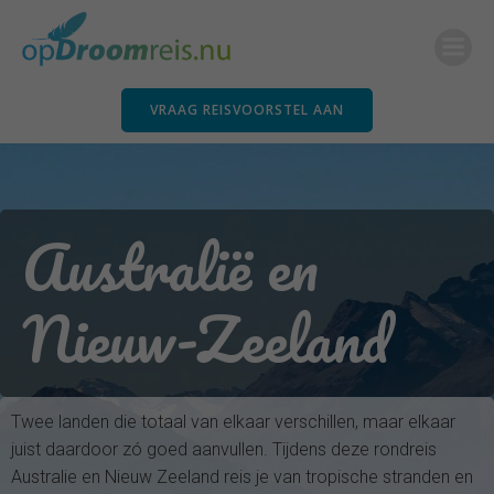
Ga
naar
de
inhoud
VRAAG REISVOORSTEL AAN
Australië en
Nieuw-Zeeland
Twee landen die totaal van elkaar verschillen, maar elkaar
juist daardoor zó goed aanvullen. Tijdens deze rondreis
Australie en Nieuw Zeeland reis je van tropische stranden en