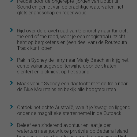
Peddel door de ongerepte fjorden van Doubtful
Sound en geniet van de prachtige watervallen, het
gletsjerlandschap en regenwoud
Rijd over de gravel road van Glenorchy naar Kinloch;
the end of the road, waar je een magistraal uitzicht
hebt op bergketens en (een deel van) de Routeburn
Track kunt lopen
Pak in Sydney de ferry naar Manly Beach en krijg het
echte vakantiegevoel terwijl je door de straten
slentert en picknickt op het strand
Maak vanuit Sydney een dagtocht met de trein naar
de Blue Mountains en bekijk alle hoogtepunten
Ontdek het echte Australië; vanuit je ‘swag’ en liggend
onder de magnifieke sterrenhemel in de Outback
Beleef een zinderend avontuur en laat je per
watertaxi naar jouw luxe privévilla op Bedarra Island
brengen dat aan het strand en in het regenwoud ligt