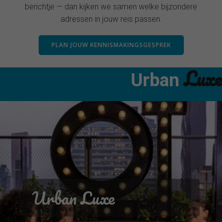
berichtje — dan kijken we samen welke bijzondere
adressen in jouw reis passen.
PLAN JOUW KENNISMAKINGSGESPREK
Luxe
Urban
Urban Luxe