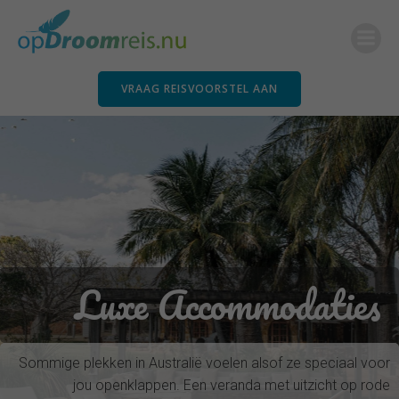
Ga
naar
de
inhoud
VRAAG REISVOORSTEL AAN
Luxe Accommodaties
Sommige plekken in Australië voelen alsof ze speciaal voor
jou openklappen. Een veranda met uitzicht op rode