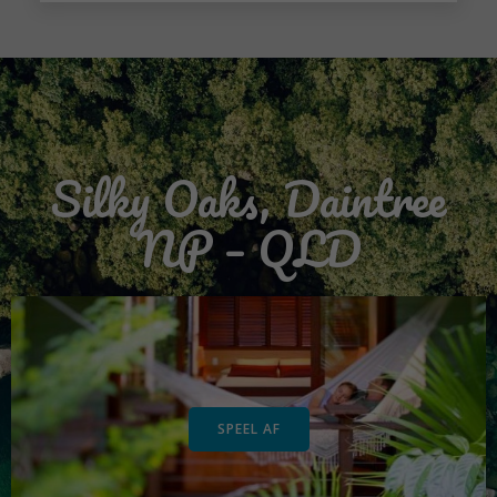
Silky Oaks, Daintree
NP – QLD
Je instellingen kunnen voorkomen dat je deze inhoud
ziet. Waarschijnlijk heb je ervaring uitgeschakeld.
SPEEL AF
Je instellingen herzien