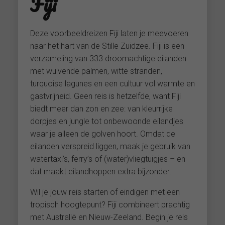
Fiji
Deze voorbeeldreizen Fiji laten je meevoeren
naar het hart van de Stille Zuidzee. Fiji is een
verzameling van 333 droomachtige eilanden
met wuivende palmen, witte stranden,
turquoise lagunes en een cultuur vol warmte en
gastvrijheid. Geen reis is hetzelfde, want Fiji
biedt meer dan zon en zee: van kleurrijke
dorpjes en jungle tot onbewoonde eilandjes
waar je alleen de golven hoort. Omdat de
eilanden verspreid liggen, maak je gebruik van
watertaxi’s, ferry’s of (water)vliegtuigjes – en
dat maakt eilandhoppen extra bijzonder.
Wil je jouw reis starten of eindigen met een
tropisch hoogtepunt? Fiji combineert prachtig
met Australië en Nieuw-Zeeland. Begin je reis