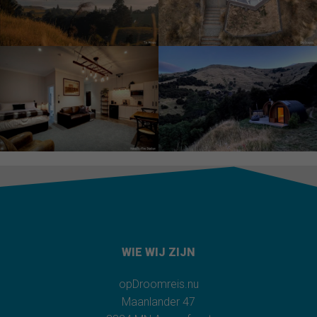
WIE WIJ ZIJN
opDroomreis.nu
Maanlander 47